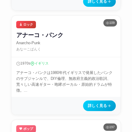
詳しく見る
109
🎸 ロック
アナーコ・パンク
Anarcho-Punk
あなーこぱんく
1970s
イギリス
アナーコ・パンクは1980年代イギリスで発展したパンク
のサブジャンルで、DIY倫理、無政府主義的政治歌詞、
荒々しい高速ギター・咆哮ボーカル・原始的ドラムが特
徴。...
詳しく見る
197
💖 ポップ