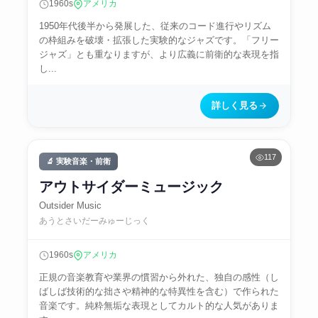
1960s
アメリカ
1950年代後半から発展した、従来のコード進行やリズム
の枠組みを破壊・拡張した実験的なジャズです。「フリー
ジャズ」とも重なりますが、より広義に前衛的な表現を指
し...
詳しく見る
117
🔬 実験音楽・前衛
アウトサイダーミュージック
Outsider Music
あうとさいだーみゅーじっく
1960s
アメリカ
正規の音楽教育や業界の慣習から外れた、独自の感性（し
ばしば技術的な拙さや精神的な特異性を含む）で作られた
音楽です。純粋無垢な表現としてカルト的な人気がありま