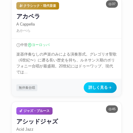
37
🎻 クラシック・現代音楽
アカペラ
A Cappella
あかぺら
中世
ヨーロッパ
楽器伴奏なしの声楽のみによる演奏形式。グレゴリオ聖歌
（6世紀〜）に遡る長い歴史を持ち、ルネサンス期のポリ
フォニー合唱が最盛期。20世紀にはドゥーワップ、現代
では...
詳しく見る
無伴奏合唱
45
🎷 ジャズ・ブルース
アシッドジャズ
Acid Jazz