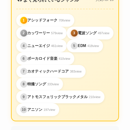
アシッドフォーク
1
706view
カッワーリー
電波ソング
2
3
579view
497view
ニューエイジ
EDM
4
5
461view
418view
ボーカロイド音楽
6
410view
カオティックハードコア
7
383view
特撮ソング
8
333view
アトモスフェリックブラックメタル
9
210view
アニソン
10
197view