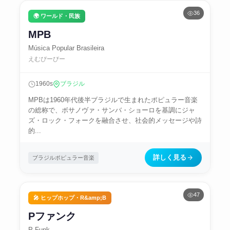
36
🌍 ワールド・民族
MPB
Música Popular Brasileira
えむぴーびー
1960s
ブラジル
MPBは1960年代後半ブラジルで生まれたポピュラー音楽
の総称で、ボサノヴァ・サンバ・ショーロを基調にジャ
ズ・ロック・フォークを融合させ、社会的メッセージや詩
的...
詳しく見る
ブラジルポピュラー音楽
47
🎤 ヒップホップ・R&amp;B
Pファンク
P-Funk