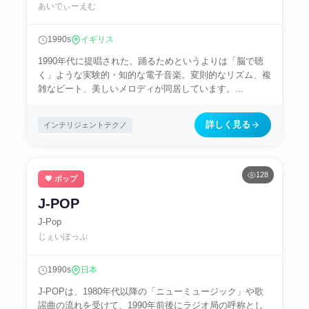
あいでぃーえむ
1990s
イギリス
1990年代に提唱された、踊るためというよりは「脳で聴
く」ような実験的・知的な電子音楽。変則的なリズム、複
雑なビート、美しいメロディが同居しています。...
詳しく見る
インテリジェントテクノ
128
💖 ポップ
J-POP
J-Pop
じぇいぽっぷ
1990s
日本
J-POPは、1980年代以降の「ニューミュージック」や歌
謡曲の流れを受けて、1990年前後にラジオ局の呼称とし