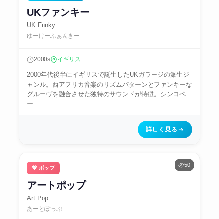
UKファンキー
UK Funky
ゆーけーふぁんきー
2000s
イギリス
2000年代後半にイギリスで誕生したUKガラージの派生ジ
ャンル。西アフリカ音楽のリズムパターンとファンキーな
グルーヴを融合させた独特のサウンドが特徴。シンコペ
ー...
詳しく見る
50
💖 ポップ
アートポップ
Art Pop
あーとぽっぷ