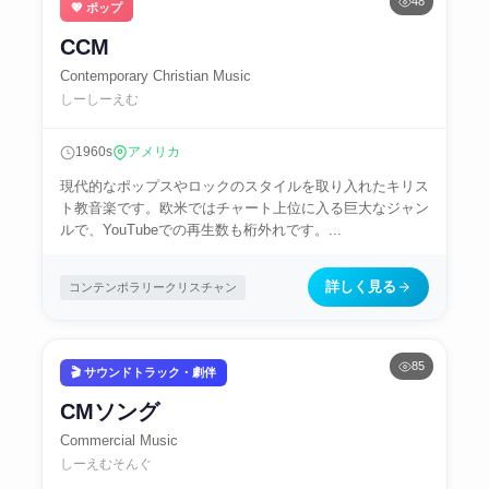
48
💖 ポップ
CCM
Contemporary Christian Music
しーしーえむ
1960s
アメリカ
現代的なポップスやロックのスタイルを取り入れたキリス
ト教音楽です。欧米ではチャート上位に入る巨大なジャン
ルで、YouTubeでの再生数も桁外れです。...
詳しく見る
コンテンポラリークリスチャン
85
🎬 サウンドトラック・劇伴
CMソング
Commercial Music
しーえむそんぐ