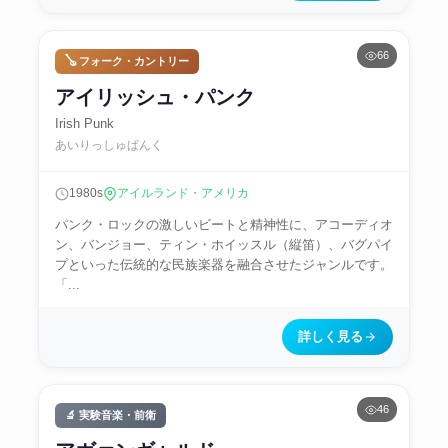
66
🪕 フォーク・カントリー
アイリッシュ・パンク
Irish Punk
あいりっしゅぱんく
1980s
アイルランド・アメリカ
パンク・ロックの激しいビートと精神性に、アコーディオ
ン、バンジョー、ティン・ホイッスル（縦笛）、バグパイ
プといった伝統的な民族楽器を融合させたジャンルです。
「...
詳しく見る
46
🔬 実験音楽・前衛