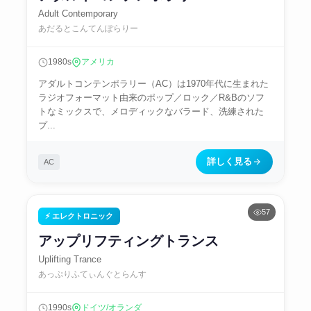
Adult Contemporary
あだるとこんてんぽらりー
1980s
アメリカ
アダルトコンテンポラリー（AC）は1970年代に生まれた
ラジオフォーマット由来のポップ／ロック／R&Bのソフ
トなミックスで、メロディックなバラード、洗練された
プ...
詳しく見る
AC
57
⚡ エレクトロニック
アップリフティングトランス
Uplifting Trance
あっぷりふてぃんぐとらんす
1990s
ドイツ/オランダ