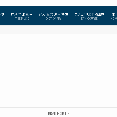
いて
無料音楽素材
色々な音楽大辞典
これからDTM講座
楽
FREE MUSIC
DICTIONARY
DTM COURSE
HOW