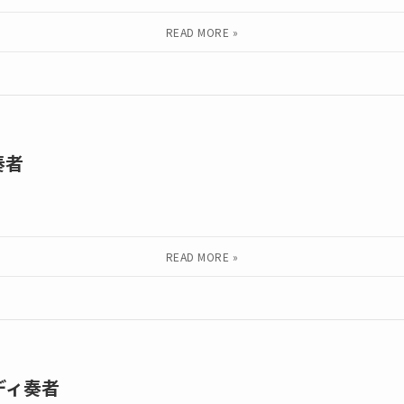
奏者
ディ奏者