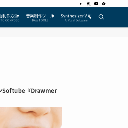
曲制作方法
音楽制作ツール
Synthesizer V AI
 TO COMPOSE
DAW TOOLS
AI Vocal Software
tube『Drawmer