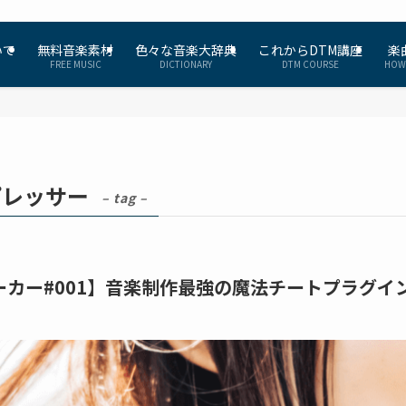
いて
無料音楽素材
色々な音楽大辞典
これからDTM講座
楽
FREE MUSIC
DICTIONARY
DTM COURSE
HOW
プレッサー
– tag –
カー#001】音楽制作最強の魔法チートプラグインSof