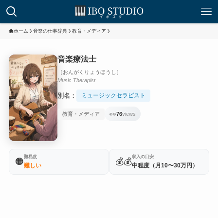
ホーム
音楽の仕事辞典
教育・メディア
音楽療法士
［おんがくりょうほうし］
Music Therapist
別名：
ミュージックセラピスト
👀
教育・メディア
76
views
難易度
収入の目安
🟠
💰💰
難しい
中程度（月10〜30万円）