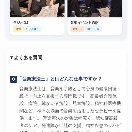
ラジオDJ
音楽イベント通訳
普通
10〜30万
難しい
10〜30万
❓ よくある質問
「音楽療法士」とはどんな仕事ですか？
音楽療法士は、音楽を手段として心身の健康回復・
維持・向上を支援する専門職です。高齢者介護施
設、病院、障がい者施設、児童施設、精神科医療機
関など、様々な場面で音楽を活用したセラピーを提
供します。 音楽療法の対象は幅広く、認知症高齢
者のケア、発達障がい児の支援、精神疾患のリハビ