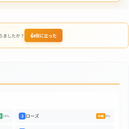
👍
ちましたか？
役に立った
ローズ
14%
2
8%
級
中級