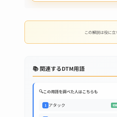
この解説は役に立
📚 関連するDTM用語
🔍
この用語を調べた人はこちらも
アタック
1
初