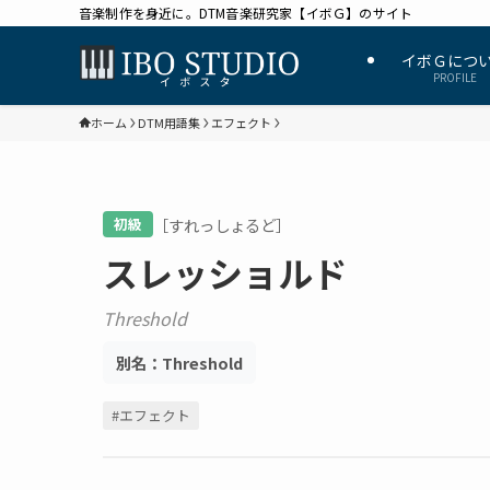
音楽制作を身近に。DTM音楽研究家【イボＧ】のサイト
イボＧにつ
PROFILE
ホーム
DTM用語集
エフェクト
［すれっしょるど］
初級
スレッショルド
Threshold
別名：
Threshold
#エフェクト