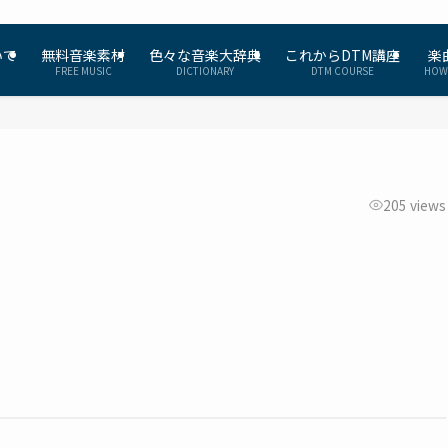
いて
無料音楽素材
色々な音楽大辞典
これからDTM講座
楽
FREE MUSIC
DICTIONARY
DTM COURSE
HOW
205 views