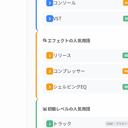
コンソール
3
中
VST
5
初
📂
エフェクトの人気用語
リリース
1
初
コンプレッサー
3
中
シェルビングEQ
5
初
📊
初級レベルの人気用語
トラック
1
DAW・プラグイ