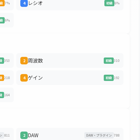
レシオ
7%
4
6%
級
初級
6%
級
周波数
353
2
310
級
初級
ゲイン
218
4
192
級
初級
164
級
DAW
811
2
788
ン
DAW・プラグイン