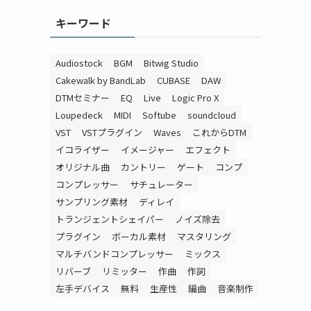
キーワード
Audiostock
BGM
Bitwig Studio
Cakewalk by BandLab
CUBASE
DAW
DTMセミナー
EQ
Live
Logic Pro X
Loupedeck
MIDI
Softube
soundcloud
VST
VSTプラグイン
Waves
これからDTM
イコライザー
イメージャー
エフェクト
オリジナル曲
カントリー
ゲート
コンプ
コンプレッサー
サチュレーター
サンプリング素材
ディレイ
トランジェントシェイパー
ノイズ除去
プラグイン
ボーカル素材
マスタリング
マルチバンドコンプレッサー
ミックス
リバーブ
リミッター
作曲
作詞
左手デバイス
無料
生産性
編曲
音楽制作