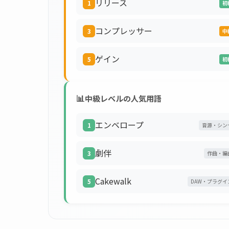
リリース
1
初
コンプレッサー
3
中
ゲイン
5
初
📊
中級レベルの人気用語
エンベロープ
1
音源・シン
劇伴
3
作曲・編
Cakewalk
5
DAW・プラグイ