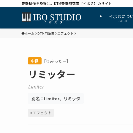
音楽制作を身近に。DTM音楽研究家【イボＧ】のサイト
イボＧにつ
PROFILE
ホーム
DTM用語集
エフェクト
［りみったー］
中級
リミッター
Limiter
別名：
Limiter、リミッタ
#エフェクト