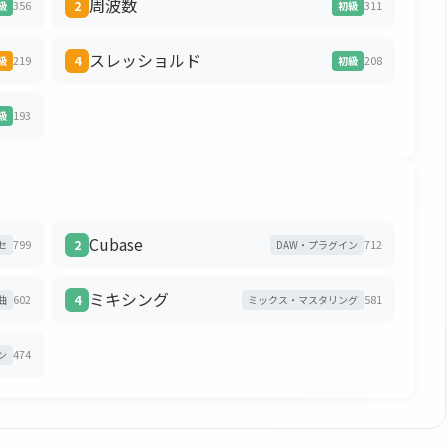
周波数
356
2
311
級
初級
スレッショルド
219
4
208
級
初級
193
級
Cubase
799
2
712
セ
DAW・プラグイン
ミキシング
602
4
581
曲
ミックス・マスタリング
474
ン