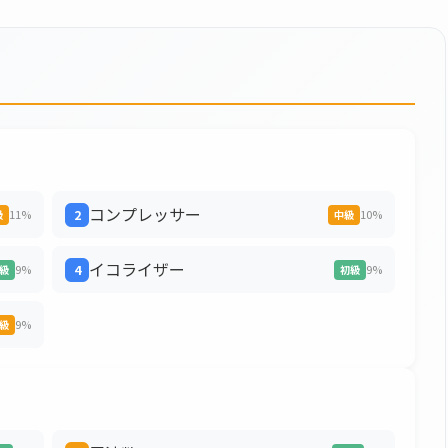
コンプレッサー
11%
2
10%
級
中級
イコライザー
9%
4
9%
級
初級
9%
級