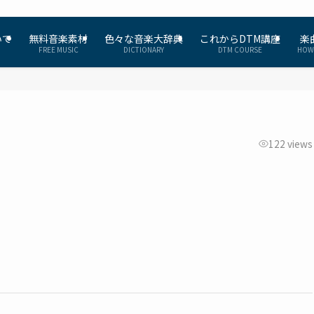
いて
無料音楽素材
色々な音楽大辞典
これからDTM講座
楽
FREE MUSIC
DICTIONARY
DTM COURSE
HOW
122 views