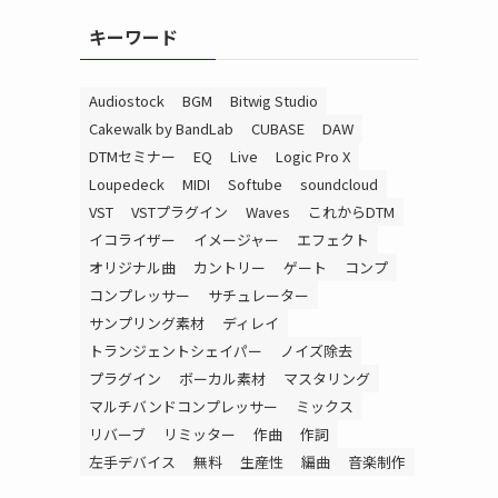
キーワード
Audiostock
BGM
Bitwig Studio
Cakewalk by BandLab
CUBASE
DAW
DTMセミナー
EQ
Live
Logic Pro X
Loupedeck
MIDI
Softube
soundcloud
VST
VSTプラグイン
Waves
これからDTM
イコライザー
イメージャー
エフェクト
オリジナル曲
カントリー
ゲート
コンプ
コンプレッサー
サチュレーター
サンプリング素材
ディレイ
トランジェントシェイパー
ノイズ除去
プラグイン
ボーカル素材
マスタリング
マルチバンドコンプレッサー
ミックス
リバーブ
リミッター
作曲
作詞
左手デバイス
無料
生産性
編曲
音楽制作