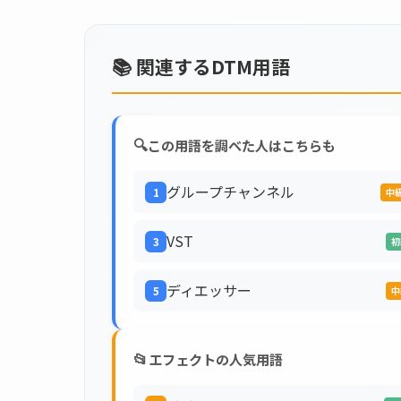
📚 関連するDTM用語
🔍
この用語を調べた人はこちらも
グループチャンネル
1
中
VST
3
初
ディエッサー
5
中
📂
エフェクトの人気用語