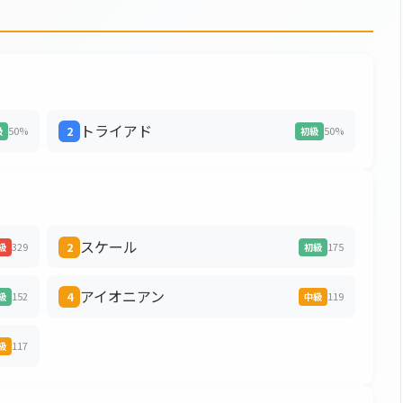
トライアド
50%
2
50%
級
初級
スケール
329
2
175
級
初級
アイオニアン
152
4
119
級
中級
117
級