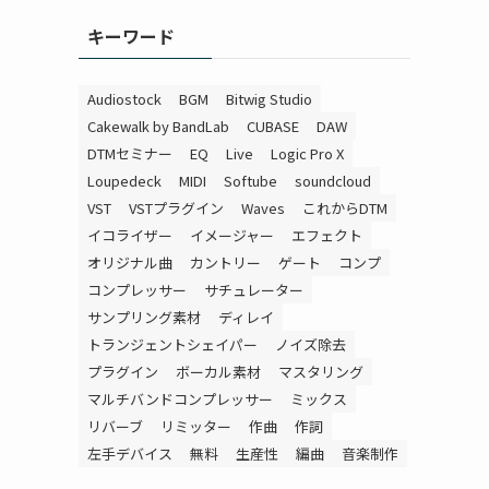
キーワード
Audiostock
BGM
Bitwig Studio
Cakewalk by BandLab
CUBASE
DAW
DTMセミナー
EQ
Live
Logic Pro X
Loupedeck
MIDI
Softube
soundcloud
VST
VSTプラグイン
Waves
これからDTM
イコライザー
イメージャー
エフェクト
オリジナル曲
カントリー
ゲート
コンプ
コンプレッサー
サチュレーター
サンプリング素材
ディレイ
トランジェントシェイパー
ノイズ除去
プラグイン
ボーカル素材
マスタリング
マルチバンドコンプレッサー
ミックス
リバーブ
リミッター
作曲
作詞
左手デバイス
無料
生産性
編曲
音楽制作