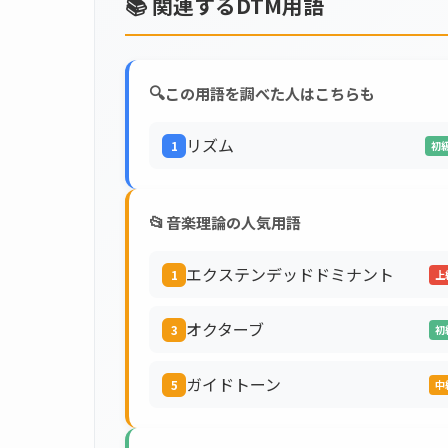
📚 関連するDTM用語
🔍
この用語を調べた人はこちらも
リズム
1
初
📂
音楽理論の人気用語
エクステンデッドドミナント
1
上
オクターブ
3
初
ガイドトーン
5
中