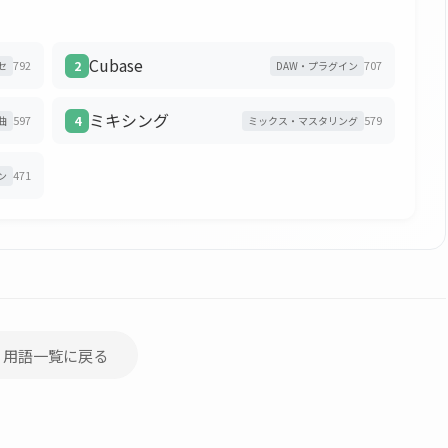
Cubase
792
2
707
セ
DAW・プラグイン
ミキシング
597
4
579
曲
ミックス・マスタリング
471
ン
 用語一覧に戻る