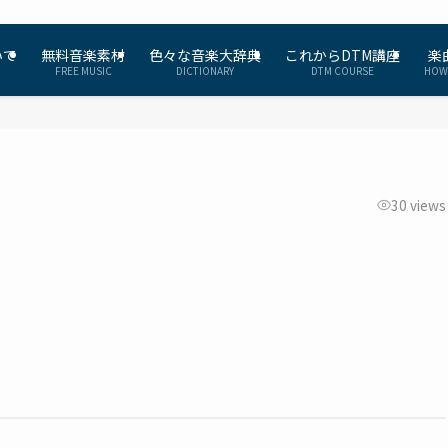
いて
無料音楽素材
色々な音楽大辞典
これからDTM講座
楽
FREE MUSIC
DICTIONARY
DTM COURSE
HOW
30 views