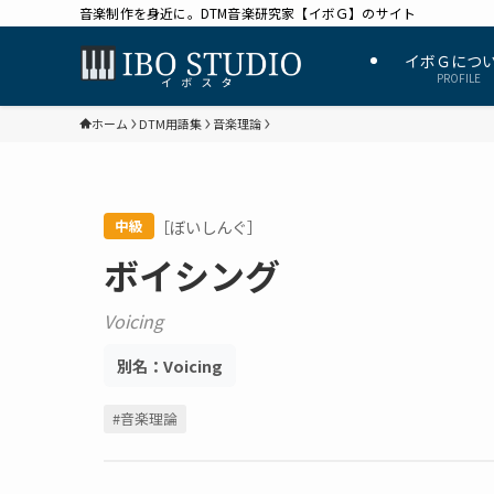
音楽制作を身近に。DTM音楽研究家【イボＧ】のサイト
イボＧにつ
PROFILE
ホーム
DTM用語集
音楽理論
［ぼいしんぐ］
中級
ボイシング
Voicing
別名：
Voicing
#音楽理論