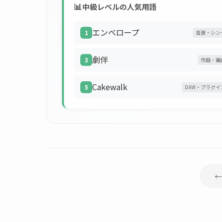
📊
中級レベルの人気用語
エンベロープ
1
音源・シン
劇伴
3
作曲・編
Cakewalk
5
DAW・プラグイ
←